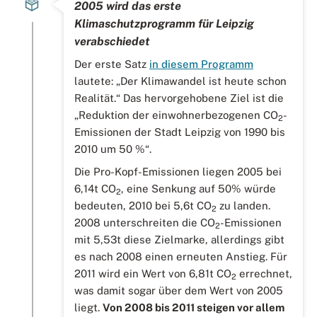
2005 wird das erste
Klimaschutzprogramm für Leipzig
verabschiedet
Der erste Satz
in diesem Programm
lautete: „Der Klimawandel ist heute schon
Realität.“ Das hervorgehobene Ziel ist die
„Reduktion der einwohnerbezogenen CO
-
2
Emissionen der Stadt Leipzig von 1990 bis
2010 um 50 %“.
Die Pro-Kopf-Emissionen liegen 2005 bei
6,14t CO
, eine Senkung auf 50% würde
2
bedeuten, 2010 bei 5,6t CO
zu landen.
2
2008 unterschreiten die CO
-Emissionen
2
mit 5,53t diese Zielmarke, allerdings gibt
es nach 2008 einen erneuten Anstieg. Für
2011 wird ein Wert von 6,81t CO
errechnet,
2
was damit sogar über dem Wert von 2005
liegt.
Von 2008 bis 2011 steigen vor allem