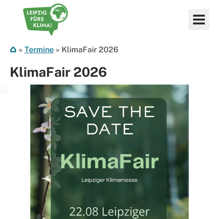
Zum Inhalt springen
Leipzig fürs Klima
»
Termine
»
KlimaFair 2026
KlimaFair 2026